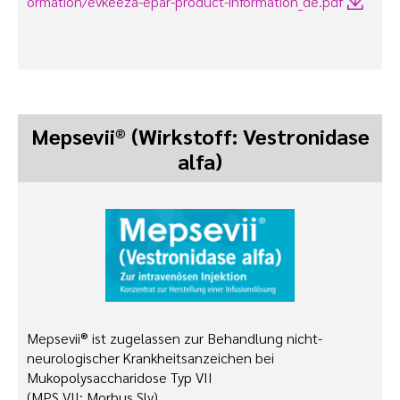
ormation/evkeeza-epar-product-information_de.pdf
Mepsevii® (Wirkstoff: Vestronidase
alfa)
Mepsevii® ist zugelassen zur Behandlung nicht-
neurologischer Krankheitsanzeichen bei
Mukopolysaccharidose Typ VII
(MPS VII; Morbus Sly)