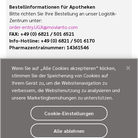
Bestell­­informationen für Apotheken
Bitte richten Sie Ihre Bestellung an unser Logistik-
Zentrum unter:
order-entry.UGX@movianto.com
FAX: +49 (0) 6821 / 501 6521
Info-Hotline: +49 (0) 6821 / 501 6170
Pharmazentralnummer: 14361546
Ausführliche Informationen zu diesem
Arzneimittel sind auf den Internetseiten der
Wenn Sie auf „Alle Cookies akzeptieren“ klicken,
Europäischen Arzneimittel-Agentur verfügbar:
stimmen Sie der Speicherung von Cookies auf
https://www.ema.europa.eu/en/documents/product-inf
Ihrem Gerät zu, um die Websitenavigation zu
ormation/mepsevii-epar-product-information_de.pdf
verbessern, die Websitenutzung zu analysieren und
unsere Marketingbemühungen zu unterstützen.
Cookie-Einstellungen
Alle ablehnen
© 2026
Ultragenyx Pharmaceutical Inc.