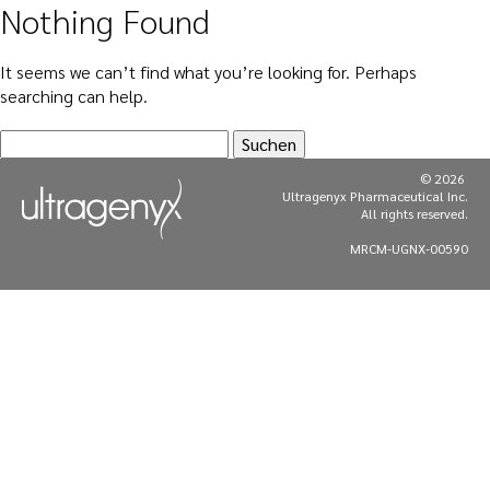
Nothing Found
MENU
It seems we can’t find what you’re looking for. Perhaps
searching can help.
Suche
nach:
© 2026
Ultragenyx Pharmaceutical Inc.
All rights reserved.
MRCM-UGNX-00590