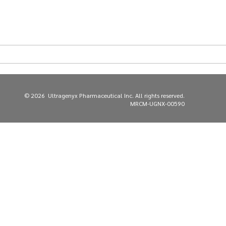
Cookie-Richtlinie
Transparenz
© 2026
Ultragenyx Pharmaceutical Inc.
All rights reserved.
MRCM-UGNX-00590